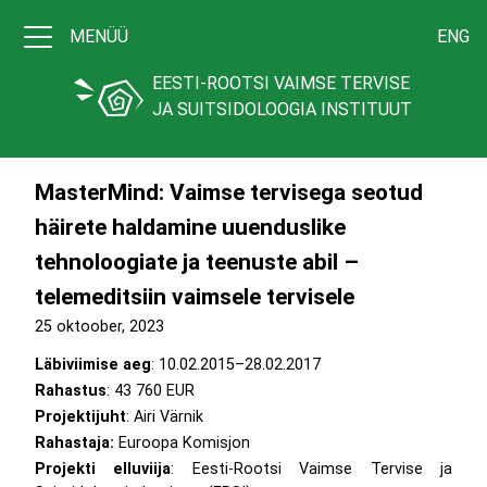
MENÜÜ
ENG
EESTI-ROOTSI VAIMSE TERVISE
JA SUITSIDOLOOGIA INSTITUUT
MasterMind: Vaimse tervisega seotud
häirete haldamine uuenduslike
tehnoloogiate ja teenuste abil –
telemeditsiin vaimsele tervisele
25 oktoober, 2023
Läbiviimise aeg
: 10.02.2015–28.02.2017
Rahastus
: 43 760 EUR
Projektijuht
: Airi Värnik
Rahastaja:
Euroopa Komisjon
Projekti elluviija
: Eesti-Rootsi Vaimse Tervise ja