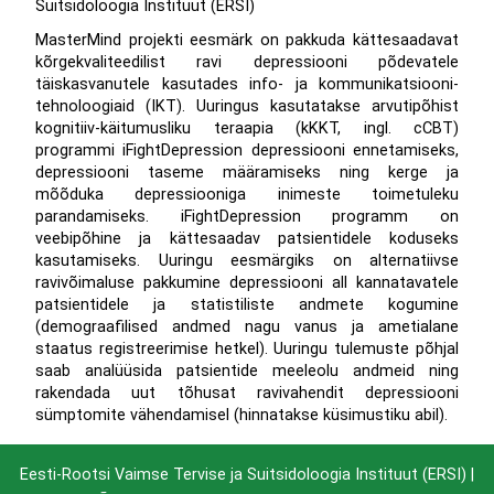
Suitsidoloogia Instituut (ERSI)
MasterMind projekti eesmärk on pakkuda kättesaadavat
kõrgekvaliteedilist ravi depressiooni põdevatele
täiskasvanutele kasutades info- ja kommunikatsiooni-
tehnoloogiaid (IKT). Uuringus kasutatakse arvutipõhist
kognitiiv-käitumusliku teraapia (kKKT, ingl. cCBT)
programmi iFightDepression depressiooni ennetamiseks,
depressiooni taseme määramiseks ning kerge ja
mõõduka depressiooniga inimeste toimetuleku
parandamiseks. iFightDepression programm on
veebipõhine ja kättesaadav patsientidele koduseks
kasutamiseks. Uuringu eesmärgiks on alternatiivse
ravivõimaluse pakkumine depressiooni all kannatavatele
patsientidele ja statistiliste andmete kogumine
(demograafilised andmed nagu vanus ja ametialane
staatus registreerimise hetkel). Uuringu tulemuste põhjal
saab analüüsida patsientide meeleolu andmeid ning
rakendada uut tõhusat ravivahendit depressiooni
sümptomite vähendamisel (hinnatakse küsimustiku abil).
Eesti-Rootsi Vaimse Tervise ja Suitsidoloogia Instituut (ERSI) |