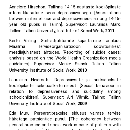
Annelore Hirschon. Tallinna 14-15-aastaste kooliõpilaste
internetikasutuse seos depressiivsusega. [Associations
between internet use and depressiveness among 14-15-
year old pupils in Tallinn]. Supervisor: Lauraliisa Mark.
Tallinn: Tallinn University, Institute of Social Work;
2011
Kertu Valling. Suitsiidijuhtumite kajastamine: analüüs
Maailma Terviseorganisatsiooni soovituslikest
meediajuhistest lähtudes. [Reporting of suicide cases:
analysis based on the World Health Organization media
guidelines]. Supervisor: Merike Sisask. Tallinn: Tallinn
University, Institute of Social Work;
2010
Lauraliisa Heidmets. Depressiivsete ja suitsidaalsete
kooliõpilaste seksuaalkäitumisest. [Sexual behaviour in
relation to depressiveness and suicidality among
schoolchildren]. Supervisor: Airi Värnik. Tallinn: Tallinn
University, Institute of Social Work;
2009
Eda Muru. Perearstipraksise sidusus vaimse tervise
häiretega patsientide puhul. [The coherency between
general practice and social work in case of patients with