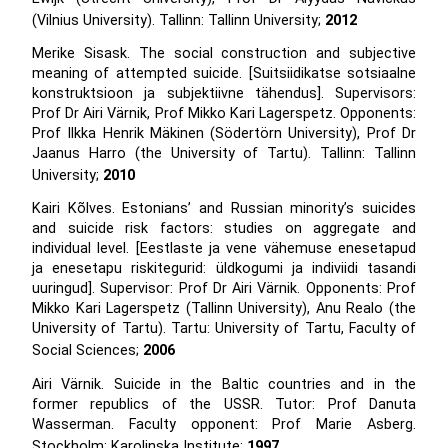
(Vilnius University). Tallinn: Tallinn University;
2012
Merike Sisask. The social construction and subjective
meaning of attempted suicide. [Suitsiidikatse sotsiaalne
konstruktsioon ja subjektiivne tähendus]. Supervisors:
Prof Dr Airi Värnik, Prof Mikko Kari Lagerspetz. Opponents:
Prof Ilkka Henrik Mäkinen (Södertörn University), Prof Dr
Jaanus Harro (the University of Tartu). Tallinn: Tallinn
University;
2010
Kairi Kõlves. Estonians’ and Russian minority’s suicides
and suicide risk factors: studies on aggregate and
individual level. [Eestlaste ja vene vähemuse enesetapud
ja enesetapu riskitegurid: üldkogumi ja indiviidi tasandi
uuringud]. Supervisor: Prof Dr Airi Värnik. Opponents: Prof
Mikko Kari Lagerspetz (Tallinn University), Anu Realo (the
University of Tartu). Tartu: University of Tartu, Faculty of
Social Sciences;
2006
Airi Värnik. Suicide in the Baltic countries and in the
former republics of the USSR. Tutor: Prof Danuta
Wasserman. Faculty opponent: Prof Marie Asberg.
Stockholm: Karolinska Institute;
1997