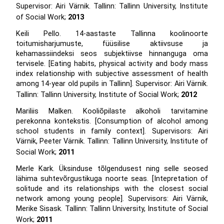
Supervisor: Airi Värnik. Tallinn: Tallinn University, Institute
of Social Work;
2013
Keili Pello. 14-aastaste Tallinna koolinoorte
toitumisharjumuste, füüsilise aktiivsuse ja
kehamassiindeksi seos subjektiivse hinnanguga oma
tervisele. [Eating habits, physical activity and body mass
index relationship with subjective assessment of health
among 14-year old pupils in Tallinn]. Supervisor: Airi Värnik.
Tallinn: Tallinn University, Institute of Social Work;
2012
Mariliis Malken. Kooliõpilaste alkoholi tarvitamine
perekonna kontekstis. [Consumption of alcohol among
school students in family context]. Supervisors: Airi
Värnik, Peeter Värnik. Tallinn: Tallinn University, Institute of
Social Work;
2011
Merle Kark. Üksinduse tõlgendusest ning selle seosed
lähima suhtevõrgustikuga noorte seas. [Intepretation of
solitude and its relationships with the closest social
network among young people]. Supervisors: Airi Värnik,
Merike Sisask. Tallinn: Tallinn University, Institute of Social
Work;
2011