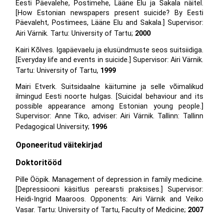
Eesti Päevalehe, Postimehe, Lääne Elu ja Sakala näitel.
[How Estonian newspapers present suicide? By Eesti
Päevaleht, Postimees, Lääne Elu and Sakala.] Supervisor:
Airi Värnik. Tartu: University of Tartu;
2000
Kairi Kõlves. Igapäevaelu ja elusündmuste seos suitsiidiga.
[Everyday life and events in suicide.] Supervisor: Airi Värnik.
Tartu: University of Tartu,
1999
Mairi Etverk. Suitsidaalne käitumine ja selle võimalikud
ilmingud Eesti noorte hulgas. [Suicidal behaviour and its
possible appearance among Estonian young people.]
Supervisor: Anne Tiko, adviser: Airi Värnik. Tallinn: Tallinn
Pedagogical University;
1996
Oponeeritud väitekirjad
Doktoritööd
Pille Ööpik. Management of depression in family medicine.
[Depressiooni käsitlus perearsti praksises.] Supervisor:
Heidi-Ingrid Maaroos. Opponents: Airi Värnik and Veiko
Vasar. Tartu: University of Tartu, Faculty of Medicine;
2007