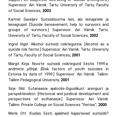
Supervisor: Airi Värnik. Tartu: University of Tartu, Faculty
of Social Sciences;
2003
Karmel Saveljev. Suitsiidisurma lein, abi leinajatele ja
leinagrupid. [Suicide bereavement, help to survivors and
groups of survivors.] Supervisor: Airi Värnik. Tartu:
University of Tartu, Faculty of Social Sciences;
2002
Ingrid Vigel. Alkohol suitsiidi riskitegurina. [Alcohol as a
suicide risk factor.] Supervisor: Airi Värnik. Tartu: University
of Tartu, Faculty of Social Sciences;
2001
Margit Kirja. Noorte suitsiidi riskitegurid Eestis 1999.a.
andmete põhjal. [Risk factors of youth siuicides in
Estonia by data of 1999.] Supervisor: Airi Värnik. Tallinn:
Tallinn Pedagogical University;
2001
Sirje Sild. Eutanaasia ajaloolis-õiguslikust arengust ja
perspektiividest. [Historical and juridical development and
perspectives of euthanasia.] Supervisor: Airi Värnik.
Tallinn: Private College on Social Sciences “Veritas”;
2000
Merle Ott. Kuidas Eesti ajalehed kajastavad suitsiide?