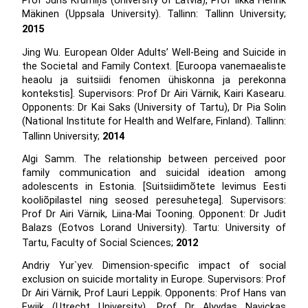
Prof Juris Krūmiņš (University of Latvia), Prof Ilkka Henrik
Mäkinen (Uppsala University). Tallinn: Tallinn University;
2015
Jing Wu. European Older Adults’ Well-Being and Suicide in
the Societal and Family Context. [Euroopa vanemaealiste
heaolu ja suitsiidi fenomen ühiskonna ja perekonna
kontekstis]. Supervisors: Prof Dr Airi Värnik, Kairi Kasearu.
Opponents: Dr Kai Saks (University of Tartu), Dr Pia Solin
(National Institute for Health and Welfare, Finland). Tallinn:
Tallinn University;
2014
Algi Samm. The relationship between perceived poor
family communication and suicidal ideation among
adolescents in Estonia. [Suitsiidimõtete levimus Eesti
kooliõpilastel ning seosed peresuhetega]. Supervisors:
Prof Dr Airi Värnik, Liina-Mai Tooning. Opponent: Dr Judit
Balazs (Eotvos Lorand University). Tartu: University of
Tartu, Faculty of Social Sciences;
2012
Andriy Yur`yev. Dimension-specific impact of social
exclusion on suicide mortality in Europe. Supervisors: Prof
Dr Airi Värnik, Prof Lauri Leppik. Opponents: Prof Hans van
Ewijk (Utrecht University), Prof Dr Alyydas Navickas