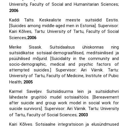
University, Faculty of Social and Humanitarian Sciences;
2006
Kaddi Talts. Keskealiste meeste suitsiidid Eestis.
[Suicides among middle-aged men in Estonia]. Supervisor:
Kairi Kõlves, Tartu: University of Tartu, Faculty of Social
Sciences;
2006
Merike Sisask. Suitsidaalsus ühiskonnas ning
suitsiidikatse sotsiaal-demograafilised, meditsiinilised ja
psüühilised mõjurid. [Suicidality in the community and
socio-demographic, medical and psychic factors of
attempted suicides.] Supervisor: Airi Värnik. Tartu:
University of Tartu, Faculty of Medicine, Institute of Pubic
Health;
2005
Karmel Saveljev. Suitsiidisurma lein ja suitsiidiohvri
lähedaste grupitöö mudel sotsiaaltöös. [Bereavement
after suicide and group work model in social work for
suicide survivors]. Supervisor: Airi Värnik. Tartu: University
of Tartu, Faculty of Social Sciences;
2003
Kairi Kõlves. Sotsiaalne integratsioon ja elusündmused