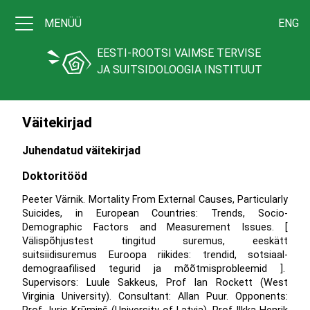
MENÜÜ
ENG
EESTI-ROOTSI VAIMSE TERVISE
JA SUITSIDOLOOGIA INSTITUUT
Väitekirjad
Juhendatud väitekirjad
Doktoritööd
Peeter Värnik. Mortality From External Causes, Particularly
Suicides, in European Countries: Trends, Socio-
Demographic Factors and Measurement Issues. [
Välispõhjustest tingitud suremus, eeskätt
suitsiidisuremus Euroopa riikides: trendid, sotsiaal-
demograafilised tegurid ja mõõtmisprobleemid ].
Supervisors: Luule Sakkeus, Prof Ian Rockett (West
Virginia University). Consultant: Allan Puur. Opponents: