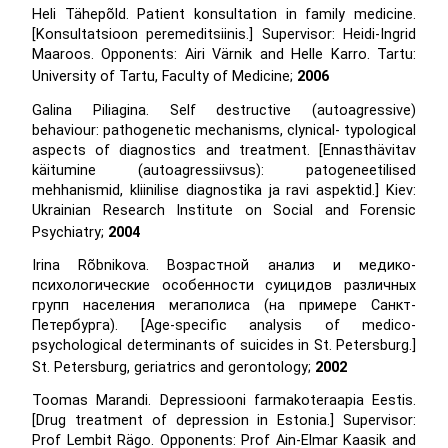
Heli Tähepõld. Patient konsultation in family medicine.
[Konsultatsioon peremeditsiinis.] Supervisor: Heidi-Ingrid
Maaroos. Opponents: Airi Värnik and Helle Karro. Tartu:
University of Tartu, Faculty of Medicine;
2006
Galina Piliagina. Self destructive (autoagressive)
behaviour: pathogenetic mechanisms, clynical- typological
aspects of diagnostics and treatment. [Ennasthävitav
käitumine (autoagressiivsus): patogeneetilised
mehhanismid, kliinilise diagnostika ja ravi aspektid.] Kiev:
Ukrainian Research Institute on Social and Forensic
Psychiatry;
2004
Irina Rõbnikova. Возрастной анализ и медико-
психологические особенности суицидов различных
групп населения мегаполиса (на примере Санкт-
Петербурга). [Age-specific analysis of medico-
psychological determinants of suicides in St. Petersburg.]
St. Petersburg, geriatrics and gerontology;
2002
Toomas Marandi. Depressiooni farmakoteraapia Eestis.
[Drug treatment of depression in Estonia.] Supervisor:
Prof Lembit Rägo. Opponents: Prof Ain-Elmar Kaasik and