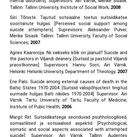
mental disorders]. Supervisors: Airi Värnik, Merike Sisask.
Tallinn: Tallinn University, Institute of Social Work;
2008
Siiri Tõniste. Tajutud sotsiaalne toetus suitsiidikatse
sooritanute hulgas. [Perceived social support among
suicide attempters]. Suprevisors: Aleksander Pulver,
Merike Sisask. Tallinn: Tallinn University, Faculty of Social
Sciences;
2007
Agnes Kaarenoja. Nii vaikseks kõik on jäänud? Suicide and
the pastors in Viljandi deanery. [Suitsiid ja pastorid Viljandi
praostkonnas]. Supervisors: Hannu Sorri, Airi Värnik.
Helsinki: Helsinki University, Department of Theology;
2007
Ene Palo. Suicide among external causes of death in the
Baltic States 1970-2004. [Suitsiid välispõhjustest tingitud
surmade hulgas Balti riikides 1970-2004]. Supervisor: Airi
Värnik. Tartu: University of Tartu, Faculty of Medicine,
Institute of Pubic Health;
2006
Margit Riit. Suitsiidikatsega seonduvad psühholoogilised,
somaatilised ja sotsiaalsed aspektid. [Psychological,
somatic and social aspects associated with attempted
suicide]. Supervisor: Airi Värnik. Tallinn: Audentes