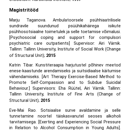
Magistritööd
Marju Taganova. Ambulatoorsele psühhiaatrilisele
sundravile suundunud psüühikahäirega isikute
psühhosotsiaalne toimetulek ja selle toetamise võimalusi.
[Psychosocial coping and support for compulsori
psychiatric care outpatients] Supervisor: Airi Värnik.
Tallinn: Tallinn University, Institute of Social Work (Change
of Structural Unit);
2015
Katrin Tibar. Kunstiteraapia harjutustel põhinev meetod
enese-kaastunde arendamiseks ja suitsidiaalse käitumise
vähendamiseks. [Art Therapy Exercise-Based Method to
Promote Self-Compassion and to Subdue Suicidal
Behaviour.] Supervisors: Eha Rüütel, Airi Värnik. Tallinn:
Tallinn University, Institute of Fine Arts (Change of
Structural Unit);
2015
Eve-Mai Rao. Sotsiaalse surve avaldamine ja selle
tunnetamine noortel täiskasvanutel seoses alkoholi
tarvitamisega. [Exerting and Experiencing Social Pressure
in Relation to Alcohol Consumption in Young Adults].