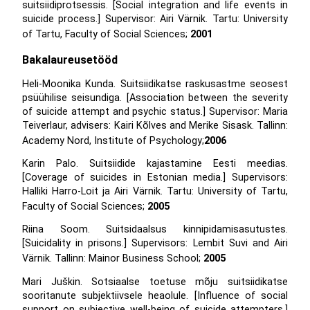
suitsiidiprotsessis. [Social integration and life events in
suicide process.] Supervisor: Airi Värnik. Tartu: University
of Tartu, Faculty of Social Sciences;
2001
Bakalaureusetööd
Heli-Moonika Kunda. Suitsiidikatse raskusastme seosest
psüühilise seisundiga. [Association between the severity
of suicide attempt and psychic status.] Supervisor: Maria
Teiverlaur, advisers: Kairi Kõlves and Merike Sisask. Tallinn:
Academy Nord, Institute of Psychology;
2006
Karin Palo. Suitsiidide kajastamine Eesti meedias.
[Coverage of suicides in Estonian media.] Supervisors:
Halliki Harro-Loit ja Airi Värnik. Tartu: University of Tartu,
Faculty of Social Sciences;
2005
Riina Soom. Suitsidaalsus kinnipidamisasutustes.
[Suicidality in prisons.] Supervisors: Lembit Suvi and Airi
Värnik. Tallinn: Mainor Business School;
2005
Mari Juškin. Sotsiaalse toetuse mõju suitsiidikatse
sooritanute subjektiivsele heaolule. [Influence of social
support on subjective well-being of suicide attempters.]