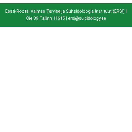
Eesti-Rootsi Vaimse Tervise ja Suitsidoloogia Instituut (ERSI) |
Õie 39 Tallinn 11615
| ersi@suicidology.ee