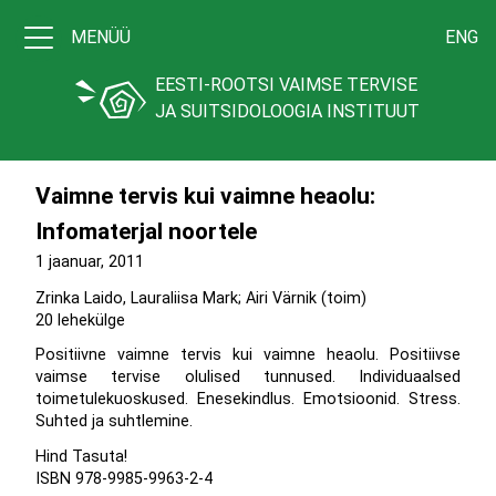
MENÜÜ
ENG
EESTI-ROOTSI VAIMSE TERVISE
JA SUITSIDOLOOGIA INSTITUUT
Vaimne tervis kui vaimne heaolu:
Infomaterjal noortele
1 jaanuar, 2011
Zrinka Laido, Lauraliisa Mark; Airi Värnik (toim)
20 lehekülge
Positiivne vaimne tervis kui vaimne heaolu. Positiivse
vaimse tervise olulised tunnused. Individuaalsed
toimetulekuoskused. Enesekindlus. Emotsioonid. Stress.
Suhted ja suhtlemine.
Hind Tasuta!
ISBN 978-9985-9963-2-4