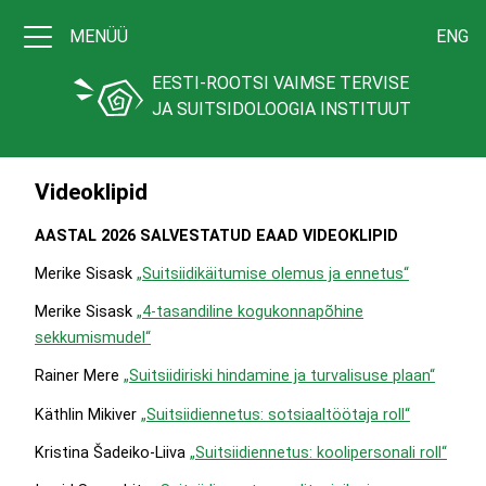
MENÜÜ
ENG
EESTI-ROOTSI VAIMSE TERVISE
JA SUITSIDOLOOGIA INSTITUUT
Videoklipid
AASTAL 2026 SALVESTATUD EAAD VIDEOKLIPID
Merike Sisask
„Suitsiidikäitumise olemus ja ennetus“
Merike Sisask
„4-tasandiline kogukonnapõhine
sekkumismudel“
Rainer Mere
„Suitsiidiriski hindamine ja turvalisuse plaan“
Käthlin Mikiver
„Suitsiidiennetus: sotsiaaltöötaja roll“
Kristina Šadeiko-Liiva
„Suitsiidiennetus: koolipersonali roll“