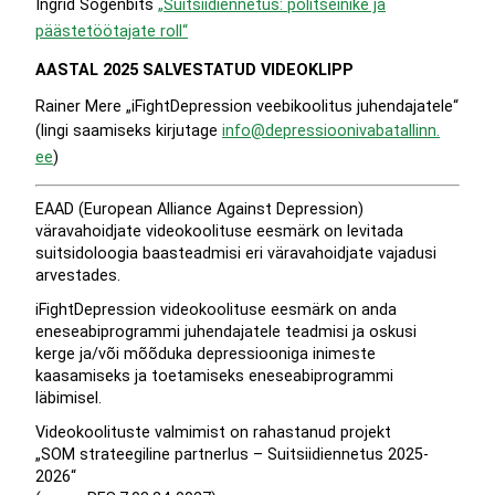
Ingrid Sogenbits
„Suitsiidiennetus: politseinike ja
päästetöötajate roll“
AASTAL 2025 SALVESTATUD VIDEOKLIPP
Rainer Mere „iFightDepression veebikoolitus juhendajatele“
(lingi saamiseks kirjutage
info@depressioonivabatallinn.
ee
)
EAAD (European Alliance Against Depression)
väravahoidjate videokoolituse eesmärk on levitada
suitsidoloogia baasteadmisi eri väravahoidjate vajadusi
arvestades.
iFightDepression videokoolituse eesmärk on anda
eneseabiprogrammi juhendajatele teadmisi ja oskusi
kerge ja/või mõõduka depressiooniga inimeste
kaasamiseks ja toetamiseks eneseabiprogrammi
läbimisel.
Videokoolituste valmimist on rahastanud projekt
„SOM strateegiline partnerlus – Suitsiidiennetus 2025-
2026“