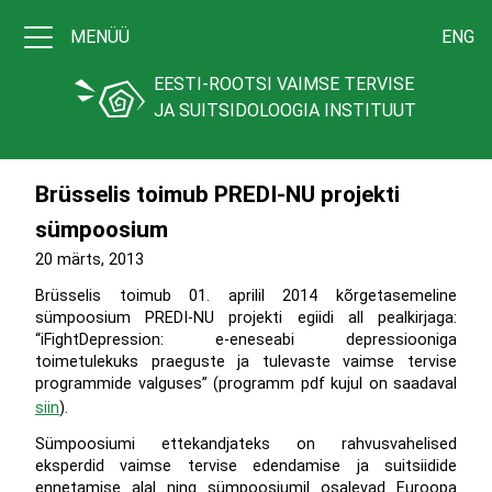
MENÜÜ
ENG
EESTI-ROOTSI VAIMSE TERVISE
JA SUITSIDOLOOGIA INSTITUUT
Brüsselis toimub PREDI-NU projekti
sümpoosium
20 märts, 2013
Brüsselis toimub 01. aprilil 2014 kõrgetasemeline
sümpoosium PREDI-NU projekti egiidi all pealkirjaga:
“iFightDepression: e-eneseabi depressiooniga
toimetulekuks praeguste ja tulevaste vaimse tervise
programmide valguses” (programm pdf kujul on saadaval
siin
).
Sümpoosiumi ettekandjateks on rahvusvahelised
eksperdid vaimse tervise edendamise ja suitsiidide
ennetamise alal ning sümpoosiumil osalevad Euroopa