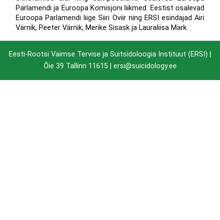
Parlamendi ja Euroopa Komisjoni liikmed. Eestist osalevad
Euroopa Parlamendi liige Siiri Oviir ning ERSI esindajad Airi
Värnik, Peeter Värnik, Merike Sisask ja Lauraliisa Mark.
Eesti-Rootsi Vaimse Tervise ja Suitsidoloogia Instituut (ERSI) |
Õie 39 Tallinn 11615
| ersi@suicidology.ee