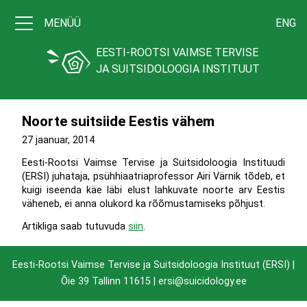
MENÜÜ
ENG
EESTI-ROOTSI VAIMSE TERVISE
JA SUITSIDOLOOGIA INSTITUUT
Noorte suitsiide Eestis vähem
27 jaanuar, 2014
Eesti-Rootsi Vaimse Tervise ja Suitsidoloogia Instituudi
(ERSI) juhataja, psühhiaatriaprofessor Airi Värnik tõdeb, et
kuigi iseenda käe läbi elust lahkuvate noorte arv Eestis
väheneb, ei anna olukord ka rõõmustamiseks põhjust.
Artikliga saab tutuvuda
siin
.
Eesti-Rootsi Vaimse Tervise ja Suitsidoloogia Instituut (ERSI) |
Õie 39 Tallinn 11615
| ersi@suicidology.ee