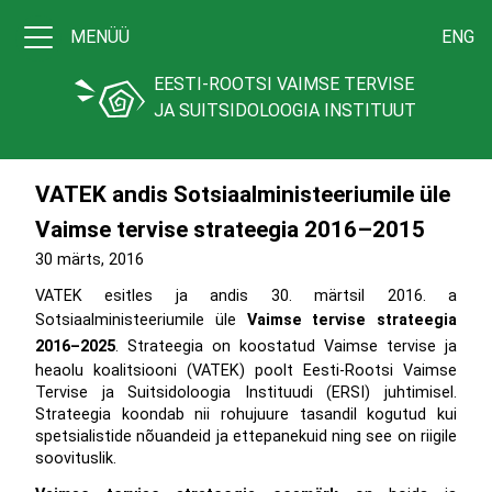
MENÜÜ
ENG
EESTI-ROOTSI VAIMSE TERVISE
JA SUITSIDOLOOGIA INSTITUUT
VATEK andis Sotsiaalministeeriumile üle
Vaimse tervise strateegia 2016–2015
30 märts, 2016
VATEK esitles ja andis 30. märtsil 2016. a
Sotsiaalministeeriumile üle
Vaimse tervise strateegia
2016–2025
. Strateegia on koostatud Vaimse tervise ja
heaolu koalitsiooni (VATEK) poolt Eesti-Rootsi Vaimse
Tervise ja Suitsidoloogia Instituudi (ERSI) juhtimisel.
Strateegia koondab nii rohujuure tasandil kogutud kui
spetsialistide nõuandeid ja ettepanekuid ning see on riigile
soovituslik.