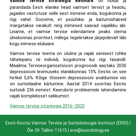
Vaimse tervise strateegia eesmärk
on hoida ja
parandada Eesti elanike head vaimset tervist ja heaolu,
jagades vastutuse selle eest inimese enda, kogukonna ja
riigi vahel. Soovime, et psüühika- ja käitumishäireid
märgatakse varakult ning inimesed saavad vajalikku abi.
Leiame, et vaimse tervise edendamine peaks olema
ühiskonnas prioriteet, millega tegeletakse järjepidevalt läbi
kogu inimese elukaare.
Vaimse tervise teema on oluline ja vajab senisest rohke
tähelepanu nii indiviidi, kogukonna kui riigi tasandil.
Maailma Terviseorganisatsioon prognoosib aastaks 2030
depressiooni levimuseks elanikkonnas 15%. Eestis on see
hetkel 5,6%. Kõige tõsisem depressiooni avaldumise viis
on suitsidaalne käitumine. Aastal 2014 sooritas Eestis
suitsiidi 236 inimest. Keeruliste probleemide lahendamine
vajab kompleksset sekkumist.
Vaimse tervise strateegia 2016–2025
Eesti-Rootsi Vaimse Tervise ja Suitsidoloogia Instituut (ERSI) |
Õie 39 Tallinn 11615
| ersi@suicidology.ee