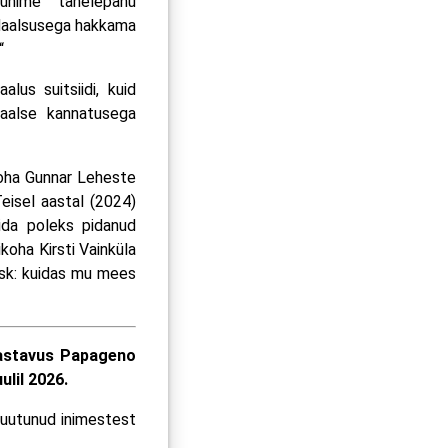
uhime tähelepanu
tsidaalsusega hakkama
“
lus suitsiidi, kuid
aalse kannatusega
ikoha Gunnar Leheste
eisel aastal (2024)
mida poleks pidanud
koha Kirsti Vainküla
sask: kuidas mu mees
vastavus Papageno
ulil 2026.
 puutunud inimestest