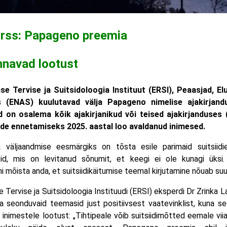
urss: Papageno preemia
nnavad lootust
se Tervise ja Suitsidoloogia Instituut (ERSI), Peaasjad, El
ts (ENAS) kuulutavad välja Papageno nimelise ajakirjand
 on osalema kõik ajakirjanikud või teised ajakirjanduses (
de ennetamiseks 2025. aastal loo avaldanud inimesed.
väljaandmise eesmärgiks on tõsta esile parimaid suitsiidi
töid, mis on levitanud sõnumit, et keegi ei ole kunagi üksi
i mõista anda, et suitsiidikäitumise teemal kirjutamine nõuab su
 Tervise ja Suitsidoloogia Instituudi (ERSI) eksperdi Dr Zrinka La
iga seonduvaid teemasid just positiivsest vaatevinklist, kuna s
 inimestele lootust: „Tihtipeale võib suitsiidimõtted eemale viia