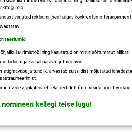
uitsiidikriisi mitmetahulist olemust ning tuuakse esile võimalikk
iskitegureid.
 endast varjatud reklaami (sealhulgas konkreetsele teraapiameet
uvastatav.
kriteeriumid
hjalikul uurimistööl ning kasutatud on mitut sõltumatut allikat.
se ladusat ja kaasahaaravat jutustusviisi.
 stigmavaba ja tundlik, arvestab suitsiidist mõjutatud lähedas
taastraumeerimist.
mentaare asjakohastelt ekspertidelt (nt suitsidoloogilt või kog
 nomineeri kellegi teise lugu!