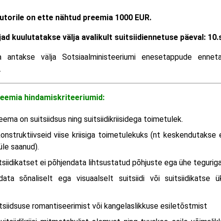
utorile on ette nähtud preemia 1000 EUR.
ad kuulutatakse välja avalikult suitsiidiennetuse päeval: 10
antakse välja Sotsiaalministeeriumi enesetappude ennetam
.
eemia hindamiskriteeriumid:
ma on suitsiidsus ning suitsiidikriisidega toimetulek.
konstruktiivseid viise kriisiga toimetulekuks (nt keskendutakse
 üle saanud).
uitsiidikatset ei põhjendata lihtsustatud põhjuste ega ühe teguriga
data sõnaliselt ega visuaalselt suitsiidi või suitsiidikatse ü
itsiidsuse romantiseerimist või kangelaslikkuse esiletõstmist