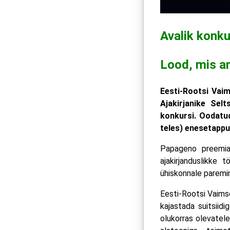
Avalik konk
Lood, mis a
Eesti‑Rootsi Vaim
Ajakirjanike Sel
konkursi. Oodatud
teles) enesetappu
Papageno preemia 
ajakirjanduslikke 
ühiskonnale paremin
Eesti‑Rootsi Vaimse
kajastada suitsiid
olukorras olevatele