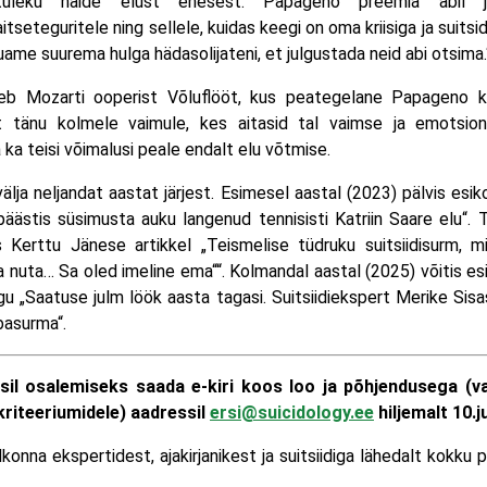
etuleku näide elust enesest. Papageno preemia abil j
aitseteguritele ning sellele, kuidas keegi on oma kriisiga ja sui
uame suurema hulga hädasolijateni, et julgustada neid abi otsima.
eb Mozarti ooperist Võluflööt, kus peategelane Papageno kaa
tänu kolmele vaimule, kes aitasid tal vaimse ja emotsion
ka teisi võimalusi peale endalt elu võtmise.
lja neljandat aastat järjest. Esimesel aastal (2023) pälvis es
äästis süsimusta auku langenud tennisisti Katriin Saare elu“. T
s Kerttu Jänese artikkel „Teismelise tüdruku suitsiidisurm, 
 nuta… Sa oled imeline ema““. Kolmandal aastal (2025) võitis esi
gu „Saatuse julm löök aasta tagasi. Suitsiidiekspert Merike Si
basurma“.
il osalemiseks saada e‑kiri koos loo ja põhjendusega (
riteeriumidele) aadressil
ersi@suicidology.ee
hiljemalt 10.ju
konna ekspertidest, ajakirjanikest ja suitsiidiga lähedalt kokku