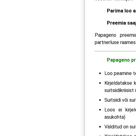
Parima loo a
Preemia saaj
Papageno preemia 
partnerluse raames
Papageno pr
Loo peamine tee
Kirjeldatakse 
suitsiidikriisist
Suitsiidi või s
Loos ei kirjel
asukohta)
Välditud on su