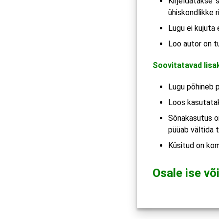
Kirjeldatakse s
ühiskondlikke r
Lugu ei kujuta
Loo autor on t
Soovitatavad lisa
Lugu põhineb põ
Loos kasutatak
Sõnakasutus on
püüab vältida 
Küsitud on kom
Osale ise või