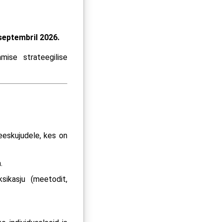
.septembril 2026.
ise strateegilise
 eeskujudele, kes on
.
ksikasju (meetodit,