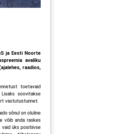
uS ja Eesti Noorte
uspreemia avaliku
ajalehes, raadios,
ennetust toetavaid
. Lisaks soovitakse
urt vastutustunnet.
ido sõnul on oluline
ee võib anda raskes
 vaid üks positiivse