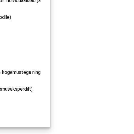
e individuaalseid ja
odile)
te kogemustega ning
emuseksperdilt).