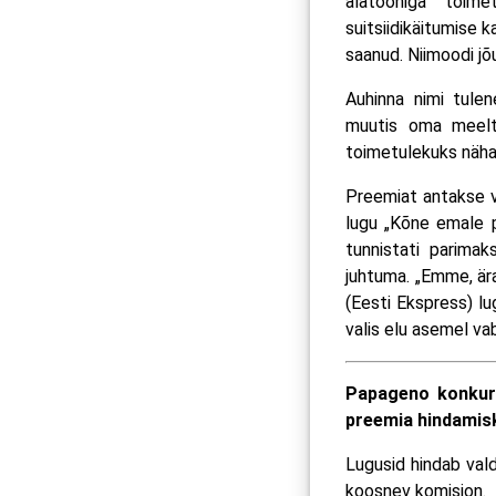
alatooniga toim
suitsiidikäitumise k
saanud. Niimoodi jõ
Auhinna nimi tulen
muutis oma meelt 
toimetulekuks näha 
Preemiat antakse vä
lugu „Kõne emale p
tunnistati parimak
juhtuma. „Emme, ära
(Eesti Ekspress) lu
valis elu asemel va
Papageno konkurs
preemia hindamisk
Lugusid hindab vald
koosnev komisjon.