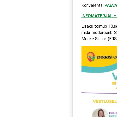
Konverentsi
PÄEV
INFOMATERJAL
– 
Lisaks toimub 10.s
mida modereerib San
Merike Sisask (ERSI