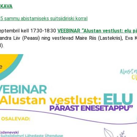
AKAVA
5 sammu abistamiseks suitsiidiriski korral
eptembril kell 17:30-18:30
VEEBINAR “Alustan vestlust: elu 
dra Liiv (Peaasi) ning vestlevad Maire Riis (Lastekriis), Eva 
).